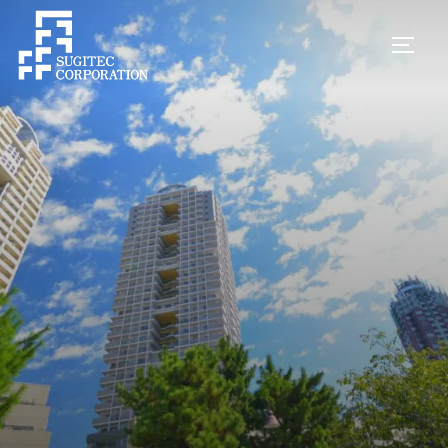
コ
ン
サイド
テ
ン
ツ
へ
ス
キ
ッ
プ